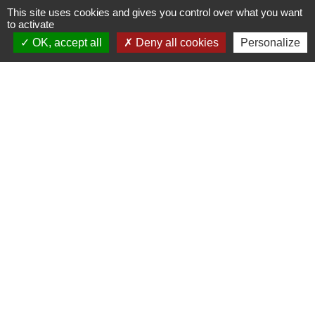
Formulaire de contact
This site uses cookies and gives you control over what you want
to activate
Votre Mairie vous accueille
OK, accept all
Deny all cookies
Personalize
- Par téléphone :
de
08h00 à 12h00
et de 13h30 à 17h30 les lundis,
mardis, jeudis et vendredi
- Sur place
ouvert de
8h00 à 12h00
les lundis lundis, mardis, jeudis et
vendredis
Les nouveaux horaires sont indiqués en couleur
- Contact par mail :
mairie@villemoirieu.com