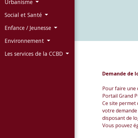
Urbanisme
Social et Santé
Enfance / Jeunesse
Environnement
Les services de la CCBD
Demande de l
Pour faire une
Portail Grand Pu
Ce site permet 
votre demande 
disposant de l
Vous pouvez ég