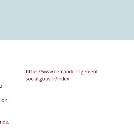
https://www.demande-logement-
social.gouv.fr/index
u
ion,
nde.