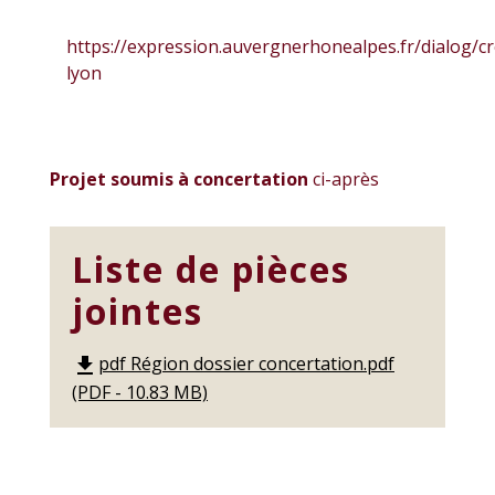
https://expression.auvergnerhonealpes.fr/dialog/c
lyon
Projet soumis à concertation
ci-après
Liste de pièces
jointes
pdf Région dossier concertation.pdf
file_download
(PDF - 10.83 MB)