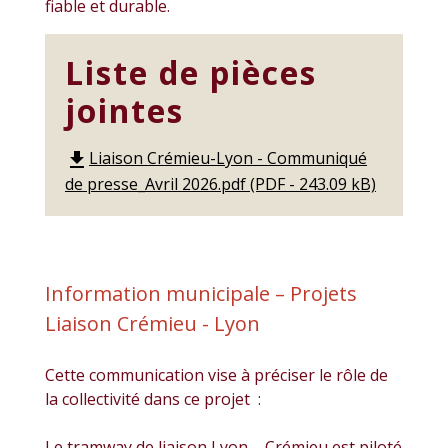
fiable et durable.
Liste de pièces
jointes
Liaison Crémieu-Lyon - Communiqué
file_download
de presse_Avril 2026.pdf (PDF - 243.09 kB)
Information municipale – Projets
Liaison Crémieu - Lyon
Cette communication vise à préciser le rôle de
la collectivité dans ce projet :
Le tramway de liaison Lyon – Crémieu est piloté