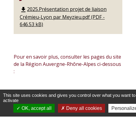
2025.Présentation projet de liaison
file_download
Crémieu-Lyon par Meyzieu.pdf (PDF -
646.53 kB)
Pour en savoir plus, consulter les pages du site
de la Région Auvergne-Rhône-Alpes ci-dessous
:
This site uses cookies and gives you control over what you want to
https://www.laregionvoustransporte.fr/contenus/li
activate
cremieu-lyon-par-meyzieu
OK, accept all
Deny all cookies
Personaliz
https://www.auvergnerhonealpes.fr/actualites/poin
detape-du-projet-de-liaison-cremieu-lyon