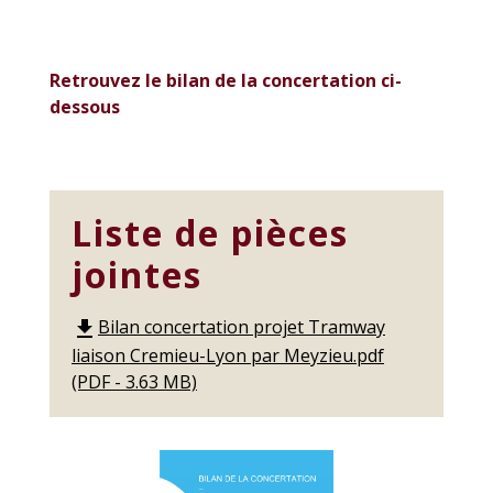
Retrouvez le bilan de la concertation ci-
dessous
Liste de pièces
jointes
Bilan concertation projet Tramway
file_download
liaison Cremieu-Lyon par Meyzieu.pdf
(PDF - 3.63 MB)