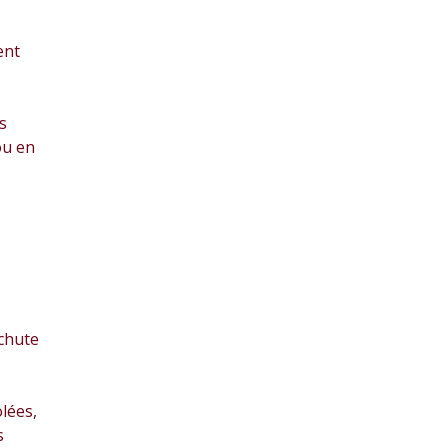
ent
s
ou en
 chute
lées,
s