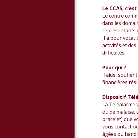
Le CCAS, c'est
Le centre commu
dans les domaine
représentants d
Il a pour vocat
activités et de
difficultés.
Pour qui ?
il aide, soutien
financières rés
Dispositif Té
La Téléalarme v
ou de malaise, 
bracelet) que v
vous contact ou
âgées ou handi