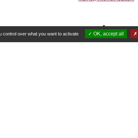
 control over what you want to activate
OK, accept all
 Mairie de Villemorieu
tions légales
-
Politique de confidentialité
-
Accessibilité
Site créé en partenariat avec Réseau d