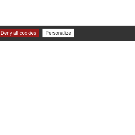
Deny all cookies
Personalize
-
Plan du site
-
Gestion des cookies
es Communes