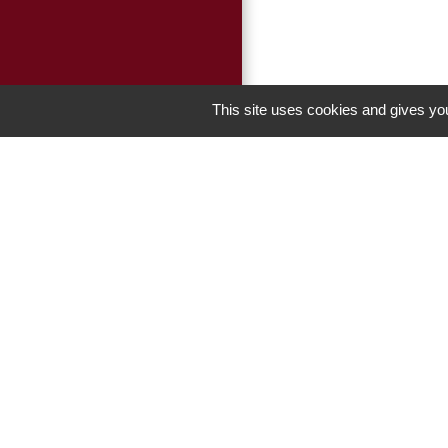
This site uses cookies and gives you
Liens
Panneau Pocket
Portail enfance -
Men