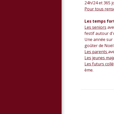
24h/24 et 365 j
Pour tous rense
Les temps for
Les seniors
avec
festif autour d'
Une année sur de
goûter de Noël a
Les parents
ave
Les jeunes maj
Les futurs coll
ème.