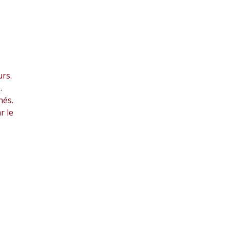
rs.
.
nés.
r le