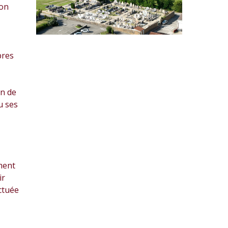
ion
bres
on de
u ses
ment
ir
ctuée