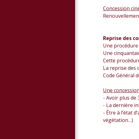
Concession ciné
Renouvellement 
Reprise des c
Une procédure 
Une cinquantain
Cette procédur
La reprise des 
Code Général de
Une concession 
- Avoir plus de 
- La dernière i
- Être à l’état
végétation…)