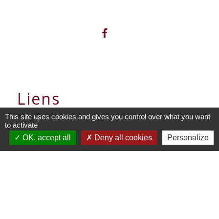
Liens
This site uses cookies and gives you control over what you want
Panneau Pocket
to activate
OK, accept all
Deny all cookies
Personalize
Portail enfance - Mairie de
Villemorieu
Mentions légales
-
Politique de confidentialité
-
Accessibilité
-
Plan du site
-
Gestion des cookies