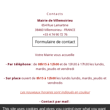
Contacts
Mairie de Villemoirieu
654 Rue Lamartine
38460 Villemoirieu - FRANCE
+33 4 74 90 72 76
Formulaire de contact
Votre Mairie vous accueille
- Par téléphone :
de
08h15 à 12h00
et de 13h30 à 17h30 les lundis,
mardis, jeudis et vendredi
- Sur place
ouvert de
8h15 à 12h00
les lundis lundis, mardis, jeudis et
vendredis
Les nouveaux horaires sont indiqués en couleur
- Contact par mail :
mairie@villemoirieu.com
This site uses cookies and gives you control over what you want