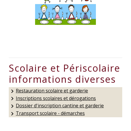
Scolaire et Périscolaire
informations diverses
Restauration scolaire et garderie
keyboard_arrow_right
Inscriptions scolaires et dérogations
keyboard_arrow_right
Dossier d'inscription cantine et garderie
keyboard_arrow_right
Transport scolaire - démarches
keyboard_arrow_right