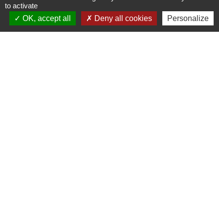
to activate
OK, accept all
Deny all cookies
Personalize
Liens
Panneau Pocket
Portail enfance - Mairie de
Villemorieu
Mentions légales
-
Politique de confidentialité
-
Accessibilité
-
Plan du site
-
Gestion des cookies