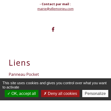
- Contact par mail :
mairie@villemoirieu.com
Liens
Panneau Pocket
This site uses cookies and gives you control over what you want
Portail enfance - Mairie de
to activate
Villemorieu
OK, accept all
Deny all cookies
Personalize
Mentions légales
-
Politique de confidentialité
-