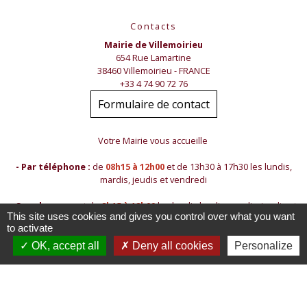
Contacts
Mairie de Villemoirieu
654 Rue Lamartine
38460 Villemoirieu - FRANCE
+33 4 74 90 72 76
Formulaire de contact
Votre Mairie vous accueille
- Par téléphone :
de
08h15 à 12h00
et de 13h30 à 17h30 les lundis,
mardis, jeudis et vendredi
- Sur place
ouvert de
8h15 à 12h00
les lundis lundis, mardis, jeudis et
This site uses cookies and gives you control over what you want
vendredis
to activate
Les nouveaux horaires sont indiqués en couleur
OK, accept all
Deny all cookies
Personalize
- Contact par mail :
mairie@villemoirieu.com