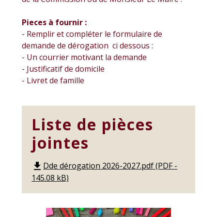
Pieces à fournir :
- Remplir et compléter le formulaire de
demande de dérogation ci dessous :
- Un courrier motivant la demande
- Justificatif de domicile
- Livret de famille
Liste de pièces
jointes
Dde dérogation 2026-2027.pdf (PDF -
file_download
145.08 kB)