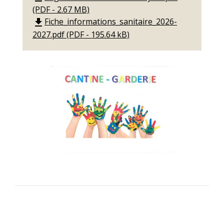
(PDF - 2.67 MB)
Fiche_informations_sanitaire_2026-
file_download
2027.pdf (PDF - 195.64 kB)